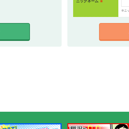
ニックネーム
※
※ニ
ン