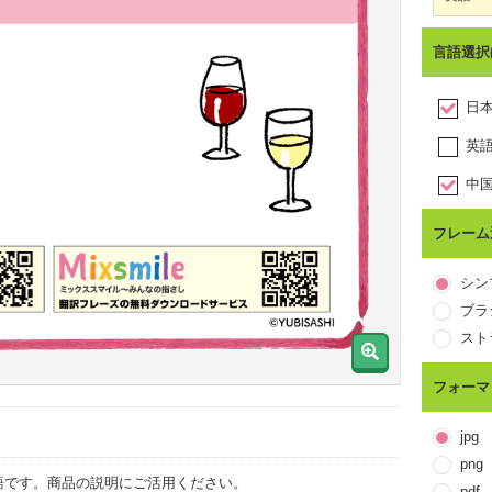
言語選択
日
wine
英
中
中
フレーム
韓
シン
タ
ブラ
スト
フォーマ
jpg
png
語です。商品の説明にご活用ください。
pdf