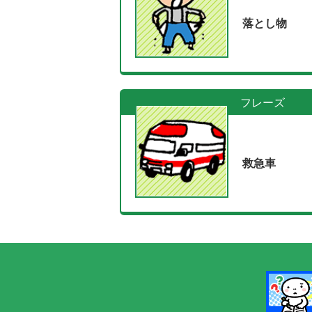
落とし物
フレーズ
救急車