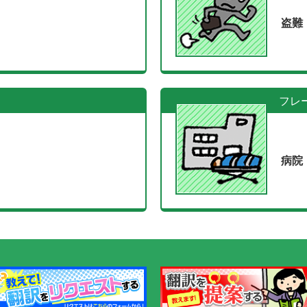
盗難
フレ
病院