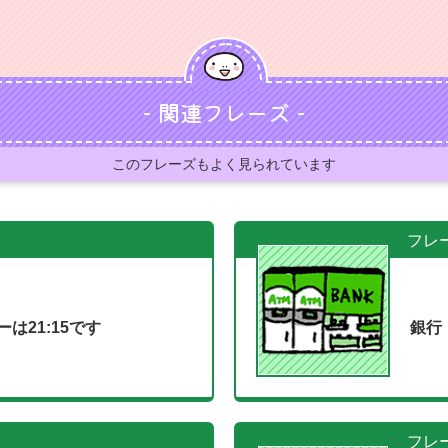
- 関連フレーズ -
このフレーズもよく見られています
フレ
は21:15です
銀行
フレ