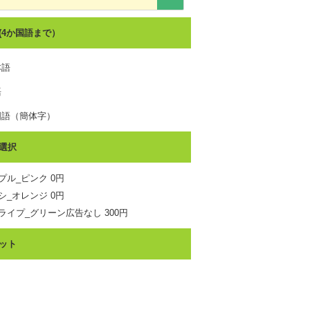
(4か国語まで）
本語
語
国語（簡体字）
国語（繁体字）
選択
国語
プル_ピンク 0円
イ語
シ_オレンジ 0円
ライプ_グリーン広告なし 300円
ット