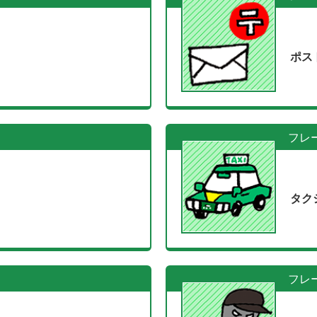
ポス
フレ
タク
フレ