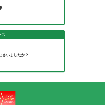
車
ーズ
なさいましたか？