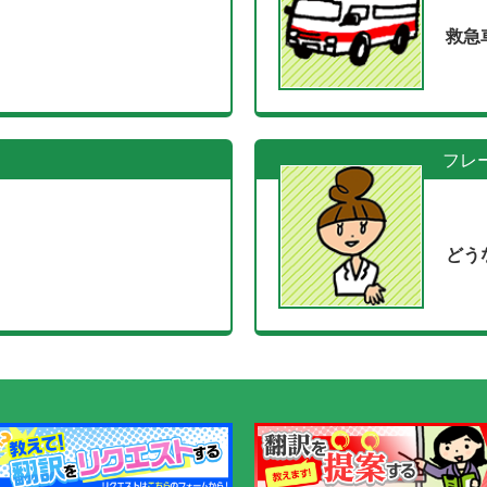
救急
フレ
どう