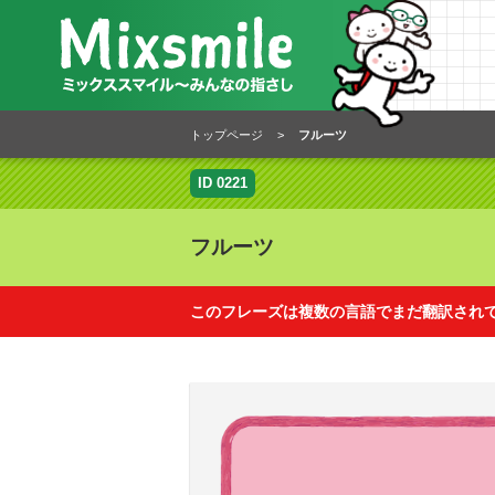
トップページ
>
フルーツ
ID 0221
フルーツ
このフレーズは複数の言語でまだ翻訳され
このフレーズは下記の言語でまだ翻訳さ
翻訳に協力するとどうなるの？
ベトナム語
フランス語
スペイン語