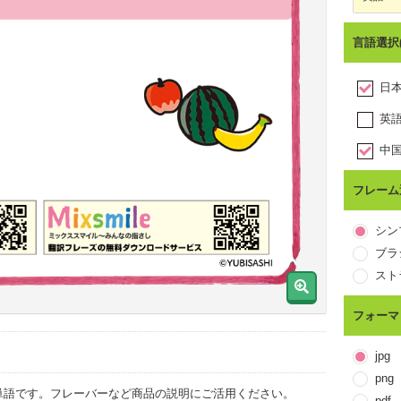
言語選択
日
fruit
英
中
中
フレーム
韓
シン
タ
ブラ
スト
フォーマ
jpg
png
単語です。フレーバーなど商品の説明にご活用ください。
pdf