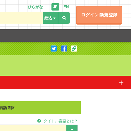
ひらがな
JP
EN
ログイン|新規登録
翻訳に協力する
言語選択
タイトル言語とは？