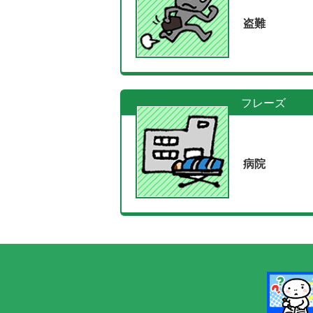
盗難
フレーズ
病院