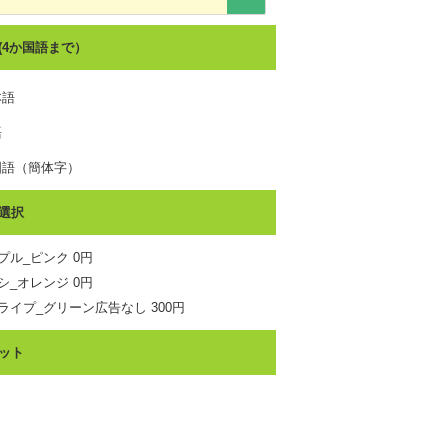
(4か国語まで）
本語
語
国語（簡体字）
国語（繁体字）
選択
国語
プル_ピンク 0円
イ語
シ_オレンジ 0円
ライプ_グリーン広告なし 300円
ット