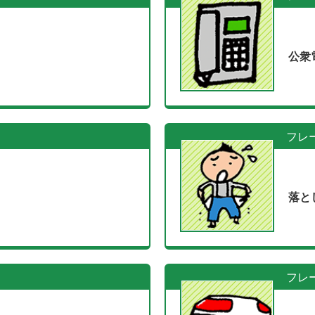
公衆
フレ
落と
フレ