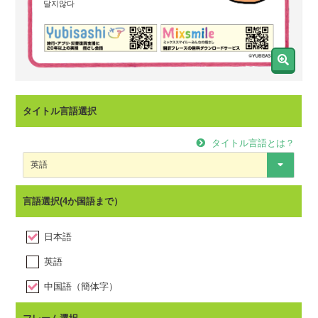
タイトル言語選択
タイトル言語とは？
not
言語選択(4か国語まで）
日本語
甘くない
英語
不甜
中国語（簡体字）
中国語（繁体字）