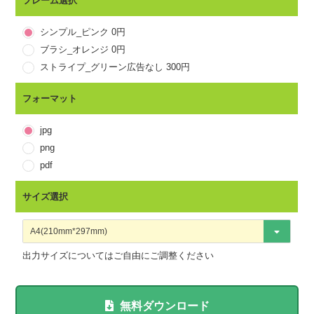
不甜
フレーム選択
韓国語
달지않다
シンプル_ピンク 0円
タイ語
ブラシ_オレンジ 0円
ストライプ_グリーン広告なし 300円
ベトナム語
フォーマット
jpg
png
pdf
サイズ選択
出力サイズについてはご自由にご調整ください
無料ダウンロード