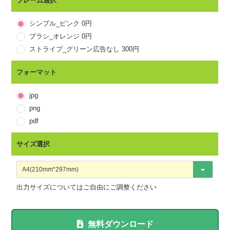
請在座位上結帳
フレーム選択
韓国語
계산은 테이블에서 해 드리겠
シンプル_ピンク 0円
タイ語
ブラシ_オレンジ 0円
ストライプ_グリーン広告なし 300円
フォーマット
jpg
png
pdf
サイズ選択
出力サイズについてはご自由にご調整ください
無料ダウンロード