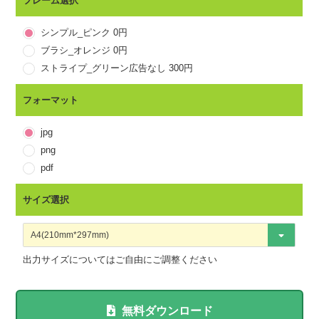
您有食物過敏嗎？
フレーム選択
韓国語
알레르기는 없습니까?
シンプル_ピンク 0円
タイ語
ブラシ_オレンジ 0円
ストライプ_グリーン広告なし 300円
ベトナム語
フォーマット
jpg
png
pdf
サイズ選択
出力サイズについてはご自由にご調整ください
無料ダウンロード